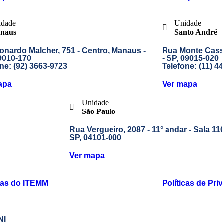
idade
Unidade
naus
Santo André
onardo Malcher, 751 - Centro, Manaus -
Rua Monte Casse
9010-170
- SP, 09015-020
ne:
(92) 3663-9723
Telefone:
(11) 4
apa
Ver mapa
Unidade
São Paulo
Rua Vergueiro, 2087 - 11° andar - Sala 11
SP, 04101-000
Ver mapa
icas do ITEMM
Políticas de Pri
NI