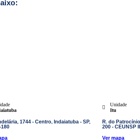
aixo:
idade
Unidade
daiatuba
Itu
delária, 1744 - Centro, Indaiatuba - SP,
R. do Patrocínio,
-180
200 - CEUNSP II
apa
Ver mapa