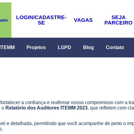
LOGIN/CADASTRE-
SEJA
VAGAS
rador
SE
PARCEIRO
 ITEMM
Projetos
LGPD
Blog
Contato
fortalecer a confiança e reafirmar nosso compromisso com a tr
 o
Relatório dos Auditores ITEMM 2023
, que refletem com cl
vel e detalhada, permitindo que você acompanhe de perto o imp
s.