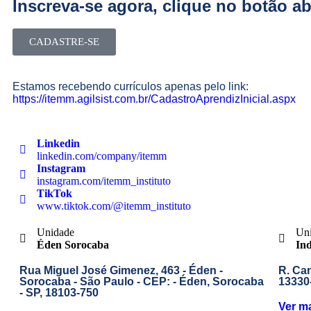
Inscreva-se agora, clique no botão ab
CADASTRE-SE
Estamos recebendo currículos apenas pelo link:
https://itemm.agilsist.com.br/CadastroAprendizInicial.aspx
Linkedin
linkedin.com/company/itemm
Instagram
instagram.com/itemm_instituto
TikTok
www.tiktok.com/@itemm_instituto
Unidade
Un
Éden Sorocaba
In
Rua Miguel José Gimenez, 463 - Éden -
R. Can
Sorocaba - São Paulo - CEP: - Éden, Sorocaba
13330
- SP, 18103-750
Ver m