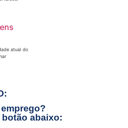
vens
idade atual do
nar
O:
o emprego?
 botão abaixo: