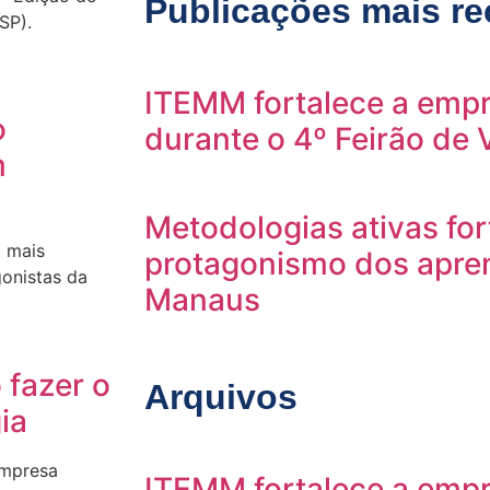
Publicações mais re
SP).
ITEMM fortalece a empr
o
durante o 4º Feirão de
m
Metodologias ativas fo
 mais
protagonismo dos apre
onistas da
Manaus
 fazer o
Arquivos
ia
empresa
ITEMM fortalece a empr