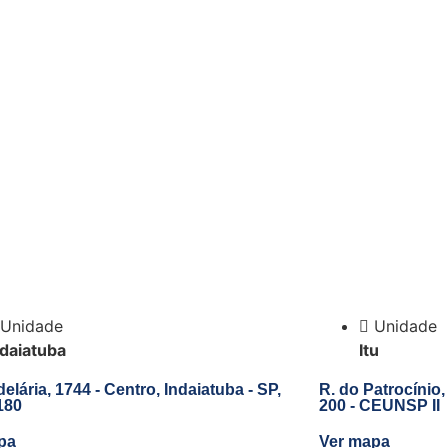
Unidade
Unidade
ndaiatuba
Itu
elária, 1744 - Centro, Indaiatuba - SP,
R. do Patrocínio, 
180
200 - CEUNSP II
pa
Ver mapa