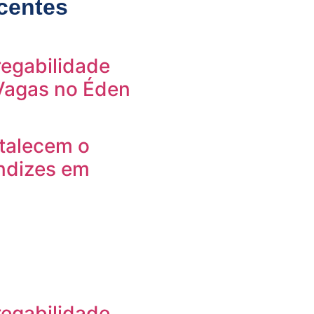
centes
egabilidade
 Vagas no Éden
rtalecem o
ndizes em
egabilidade