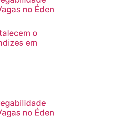
 Vagas no Éden
rtalecem o
ndizes em
egabilidade
 Vagas no Éden