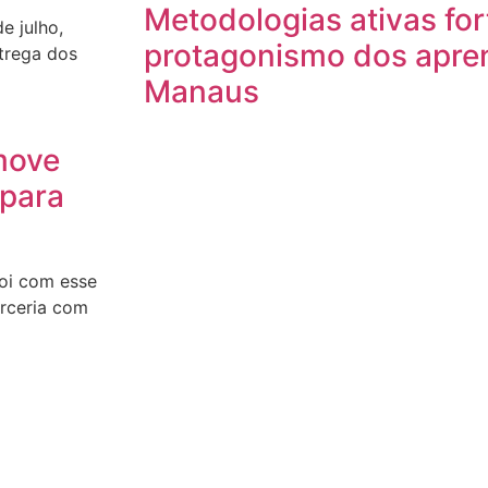
Metodologias ativas fo
e julho,
protagonismo dos apre
trega dos
Manaus
move
 para
oi com esse
arceria com