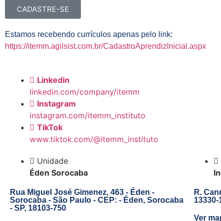
CADASTRE-SE
Estamos recebendo currículos apenas pelo link:
https://itemm.agilsist.com.br/CadastroAprendizInicial.aspx
Linkedin
linkedin.com/company/itemm
Instagram
instagram.com/itemm_instituto
TikTok
www.tiktok.com/@itemm_instituto
Unidade
Éden Sorocaba
I
Rua Miguel José Gimenez, 463 - Éden -
R. Cand
Sorocaba - São Paulo - CEP: - Éden, Sorocaba
13330-
- SP, 18103-750
Ver ma