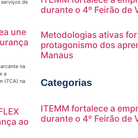
 serviços de
durante o 4º Feirão de
rea une
Metodologias ativas fo
gurança
protagonismo dos apre
Manaus
arcante na
e a
Categorias
m (TCA) na
ITEMM fortalece a empr
FLEX
durante o 4º Feirão de
ança ao