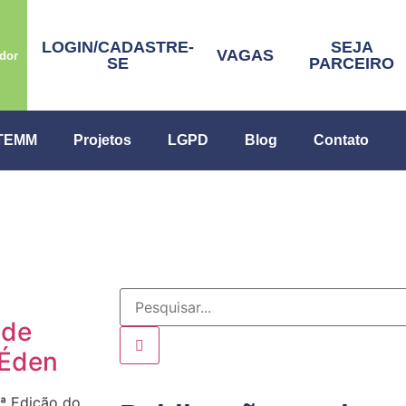
LOGIN/CADASTRE-
SEJA
VAGAS
dor
SE
PARCEIRO
ITEMM
Projetos
LGPD
Blog
Contato
ade
o Éden
4ª Edição do