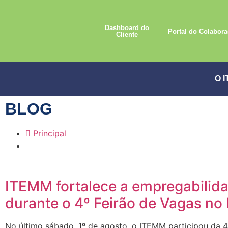
Dashboard do
Portal do Colabora
Cliente
O 
BLOG
Principal
ITEMM fortalece a empregabilid
durante o 4º Feirão de Vagas n
No último sábado, 1º de agosto, o ITEMM participou da 