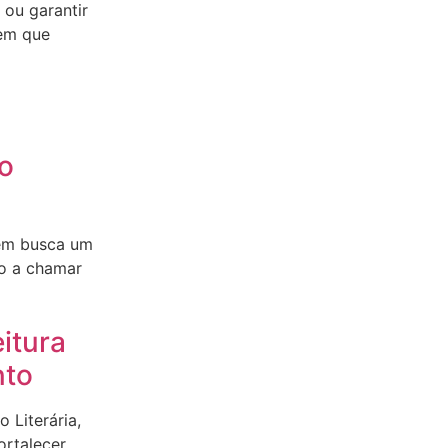
ou garantir
 em que
o
uem busca um
to a chamar
itura
nto
 Literária,
ortalecer