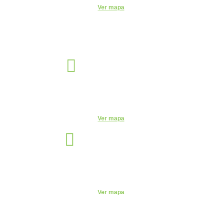
Ver mapa
Sorocaba
Unidade
R. Santa Clara, 320 - Centro, Sorocaba - SP, 18035-252
Telefone:
(15) 3327-4584
Ver mapa
São Paulo
Unidade
Rua Vergueiro, 2087 - 11° andar - Sala 1104 - Vila Mariana, São
Paulo - SP, 04101-000
Ver mapa