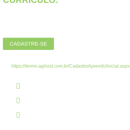
Está buscando seu primeiro
emprego?
Inscreva-se agora, clique
no botão abaixo:
CADASTRE-SE
Estamos recebendo currículos apenas pelo
link:
https://itemm.agilsist.com.br/CadastroAprendizInicial.aspx
Linkedin
linkedin.com/company/itemm
Instagram
instagram.com/itemm_instituto
TikTok
www.tiktok.com/@itemm_instituto