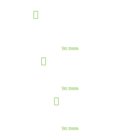
Éden Sorocaba
Unidade
Rua Miguel José Gimenez, 463 - Éden - Sorocaba - São Paulo -
CEP: - Éden, Sorocaba - SP, 18103-750
Ver mapa
Indaiatuba
Unidade
R. Candelária, 1744 - Centro, Indaiatuba - SP, 13330-180
Ver mapa
Itu
Unidade
R. do Patrocínio, 716 - Centro, Itu - SP, 13300-200 - CEUNSP II
Ver mapa