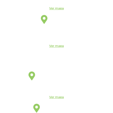
Ver mapa
Itu
Unidade
R. do Patrocínio, 716 - Centro, Itu - SP, 13300-200 -
CEUNSP II
Ver mapa
Jaguariúna
Unidade
R. Egas Bueno, 528 - Centro, Jaguariúna - SP, 13820-000
Ver mapa
Manaus
Unidade