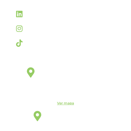
Linkedin
linkedin.com/company/itemm
Instagram
instagram.com/itemm_instituto
TikTok
www.tiktok.com/@itemm_instituto
Éden Sorocaba
Unidade
Rua Miguel José Gimenez, 463 - Éden - Sorocaba - São
Paulo - CEP: - Éden, Sorocaba - SP, 18103-750
Ver mapa
Indaiatuba
Unidade
R. Candelária, 1744 - Centro, Indaiatuba - SP, 13330-180