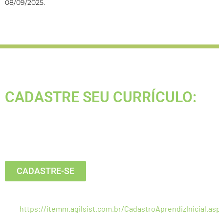
08/09/2025.
CADASTRE SEU CURRÍCULO:
Está buscando seu primeiro emprego?
Inscreva-se agora, clique no botão
abaixo:
CADASTRE-SE
Estamos recebendo currículos apenas pelo
link:
https://itemm.agilsist.com.br/CadastroAprendizInicial.as