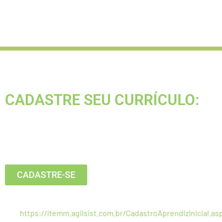
CADASTRE SEU CURRÍCULO:
Está buscando seu primeiro emprego?
Inscreva-se agora, clique no botão
abaixo:
CADASTRE-SE
Estamos recebendo currículos apenas pelo
link:
https://itemm.agilsist.com.br/CadastroAprendizInicial.as