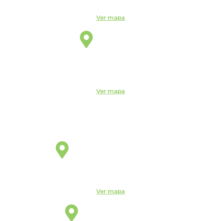
Ver mapa
Itu
Unidade
R. do Patrocínio, 716 - Centro, Itu - SP, 13300-200 -
CEUNSP II
Ver mapa
Jaguariúna
Unidade
R. Egas Bueno, 528 - Centro, Jaguariúna - SP, 13820-000
Ver mapa
Manaus
Unidade