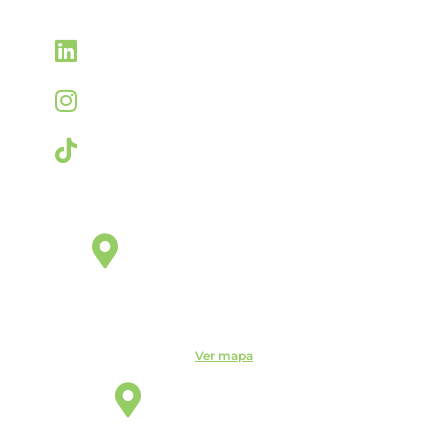
Linkedin
linkedin.com/company/itemm
Instagram
instagram.com/itemm_instituto
TikTok
www.tiktok.com/@itemm_instituto
Éden Sorocaba
Unidade
Rua Miguel José Gimenez, 463 - Éden - Sorocaba - São
Paulo - CEP: - Éden, Sorocaba - SP, 18103-750
Ver mapa
Indaiatuba
Unidade
R. Candelária, 1744 - Centro, Indaiatuba - SP, 13330-180