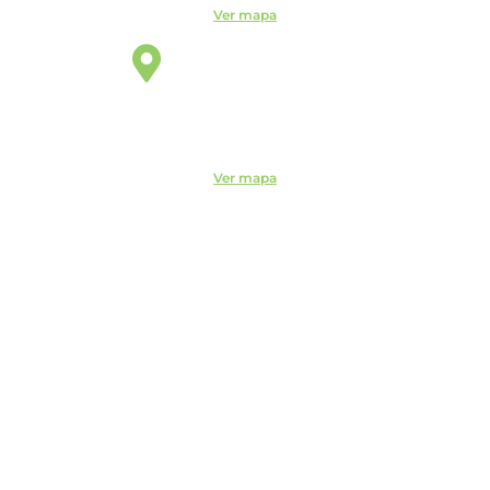
Ver mapa
São Paulo
Unidade
Rua Vergueiro, 2087 - 11° andar - Sala 1104 - Vila Mariana,
São Paulo - SP, 04101-000
Ver mapa
Código de Ética do ITEMM
Políticas do ITEMM
Políticas de Privacidade