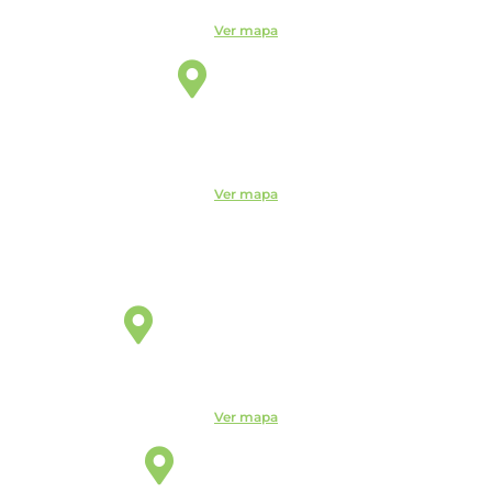
Ver mapa
Itu
Unidade
R. do Patrocínio, 716 - Centro, Itu - SP, 13300-200 -
CEUNSP II
Ver mapa
Jaguariúna
Unidade
R. Egas Bueno, 528 - Centro, Jaguariúna - SP, 13820-000
Ver mapa
Manaus
Unidade