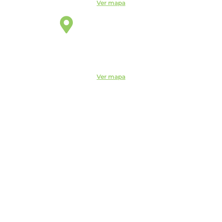
Ver mapa
São Paulo
Unidade
Rua Vergueiro, 2087 - 11° andar - Sala 1104 - Vila Mariana,
São Paulo - SP, 04101-000
Ver mapa
Código de Ética do ITEMM
Políticas do ITEMM
Políticas de Privacidade