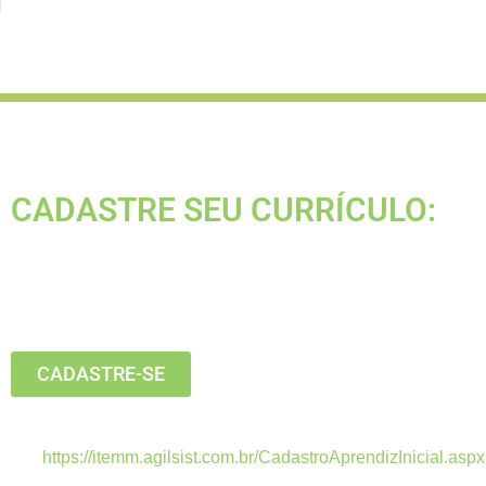
CADASTRE SEU CURRÍCULO:
Está buscando seu primeiro emprego?
Inscreva-se agora, clique no botão
abaixo:
CADASTRE-SE
Estamos recebendo currículos apenas pelo
link:
https://itemm.agilsist.com.br/CadastroAprendizInicial.aspx