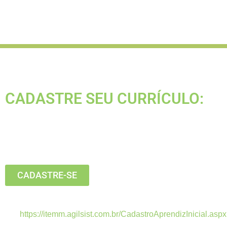
CADASTRE SEU CURRÍCULO:
Está buscando seu primeiro emprego?
Inscreva-se agora, clique no botão
abaixo:
CADASTRE-SE
Estamos recebendo currículos apenas pelo
link:
https://itemm.agilsist.com.br/CadastroAprendizInicial.aspx