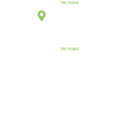
Ver mapa
São Paulo
Unidade
Rua Vergueiro, 2087 - 11° andar - Sala 1104 - Vila Mariana,
São Paulo - SP, 04101-000
Ver mapa
Código de Ética do ITEMM
Políticas do ITEMM
Políticas de Privacidade