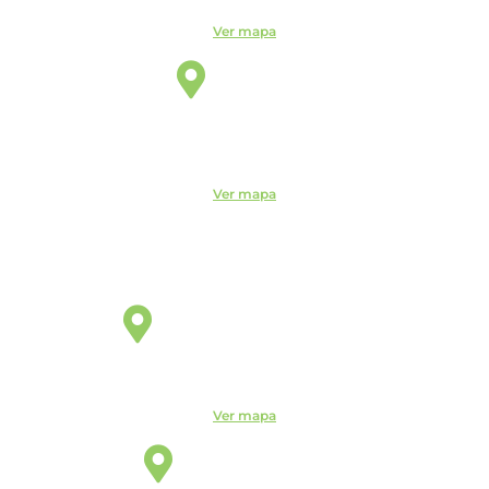
Ver mapa
Itu
Unidade
R. do Patrocínio, 716 - Centro, Itu - SP, 13300-200 -
CEUNSP II
Ver mapa
Jaguariúna
Unidade
R. Egas Bueno, 528 - Centro, Jaguariúna - SP, 13820-000
Ver mapa
Manaus
Unidade