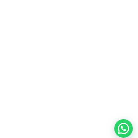
Código de Ética do ITEMM
Políticas do ITEMM
Políticas de Privacidade
CNPJ: 23.499.413/0001-68
INSTITUTO TECNICO EDUCACIONAL
MIRIAN MENCHINI
R SANTA CLARA, 320 - CENTRO - SOROCABA -
SP - CEP: 18.035-252
© 2023 - Todos os Direitos Reservados - ITEMM
- Instituto Técnico Educacional Mirian Menchini.