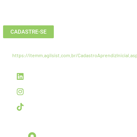
Está buscando seu primeiro emprego?
Inscreva-se agora, clique no botão
abaixo:
CADASTRE-SE
Estamos recebendo currículos apenas pelo
link:
https://itemm.agilsist.com.br/CadastroAprendizInicial.as
Linkedin
linkedin.com/company/itemm
Instagram
instagram.com/itemm_instituto
TikTok
www.tiktok.com/@itemm_instituto