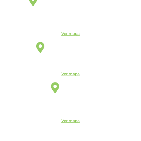
Éden Sorocaba
Unidade
Rua Miguel José Gimenez, 463 - Éden - Sorocaba - São
Paulo - CEP: - Éden, Sorocaba - SP, 18103-750
Ver mapa
Indaiatuba
Unidade
R. Candelária, 1744 - Centro, Indaiatuba - SP, 13330-180
Ver mapa
Itu
Unidade
R. do Patrocínio, 716 - Centro, Itu - SP, 13300-200 -
CEUNSP II
Ver mapa