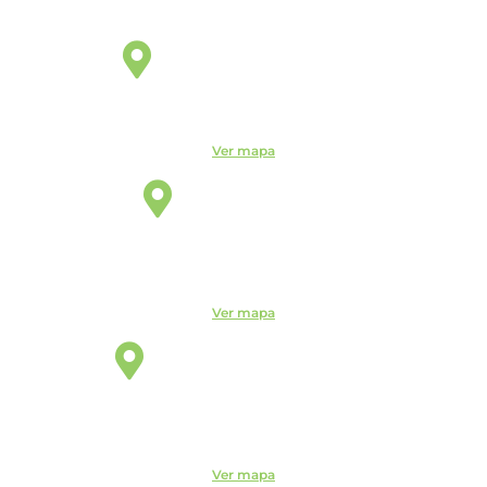
Jaguariúna
Unidade
R. Egas Bueno, 528 - Centro, Jaguariúna - SP, 13820-000
Ver mapa
Manaus
Unidade
Av. Leonardo Malcher, 751 - Centro, Manaus - AM, 69010-
170
Telefone:
(92) 3663-9723
Ver mapa
Santo André
Unidade
Rua Monte Casseros, 72 - Centro, Santo André - SP, 09015-
020
Telefone:
(11) 4469-6550
Ver mapa