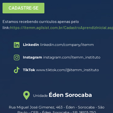
CADASTRE-SE
Estamos recebendo currículos apenas pelo
link:
https://itemm.agilsist.com.br/CadastroAprendizInicial.as
Linkedin
linkedin.com/company/itemm
Instagram
instagram.com/itemm_instituto
TikTok
www.tiktok.com/@itemm_instituto
Éden Sorocaba
Unidade
Rua Miguel José Gimenez, 463 - Éden - Sorocaba - São
Paulo - CEP: - Éden, Sorocaba - SP, 18103-750