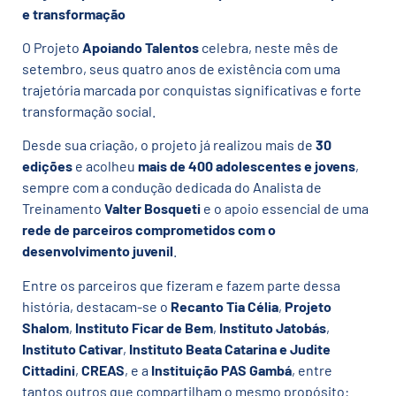
e transformação
O Projeto
Apoiando Talentos
celebra, neste mês de
setembro, seus quatro anos de existência com uma
trajetória marcada por conquistas significativas e forte
transformação social.
Desde sua criação, o projeto já realizou mais de
30
edições
e acolheu
mais de 400 adolescentes e jovens
,
sempre com a condução dedicada do Analista de
Treinamento
Valter Bosqueti
e o apoio essencial de uma
rede de parceiros comprometidos com o
desenvolvimento juvenil
.
Entre os parceiros que fizeram e fazem parte dessa
história, destacam-se o
Recanto Tia Célia
,
Projeto
Shalom
,
Instituto Ficar de Bem
,
Instituto Jatobás
,
Instituto Cativar
,
Instituto Beata Catarina e Judite
Cittadini
,
CREAS
, e a
Instituição PAS Gambá
, entre
tantos outros que compartilham o mesmo propósito: