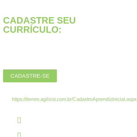
CADASTRE SEU
CURRÍCULO:
Está buscando seu primeiro
emprego?
Inscreva-se agora, clique
no botão abaixo:
CADASTRE-SE
Estamos recebendo currículos apenas pelo
link:
https://itemm.agilsist.com.br/CadastroAprendizInicial.aspx
Linkedin
linkedin.com/company/itemm
Instagram
instagram.com/itemm_instituto