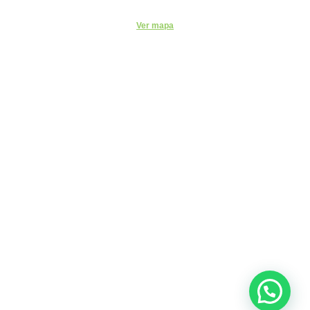
Paulo - SP, 04101-000
Ver mapa
Código de Ética do ITEMM
Políticas do ITEMM
Políticas de Privacidade
CNPJ: 23.499.413/0001-68
INSTITUTO TECNICO EDUCACIONAL MIRIAN
MENCHINI
R SANTA CLARA, 320 - CENTRO - SOROCABA - SP - CEP:
18.035-252
© 2023 - Todos os Direitos Reservados - ITEMM - Instituto
Técnico Educacional Mirian Menchini.