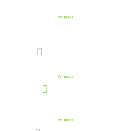
R. do Patrocínio, 716 - Centro, Itu - SP, 13300-200 - CEUNSP II
Ver mapa
Jaguariúna
Unidade
R. Egas Bueno, 528 - Centro, Jaguariúna - SP, 13820-000
Ver mapa
Manaus
Unidade
Av. Leonardo Malcher, 751 - Centro, Manaus - AM, 69010-170
Telefone:
(92) 3663-9723
Ver mapa