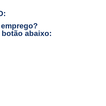
O:
o emprego?
 botão abaixo: