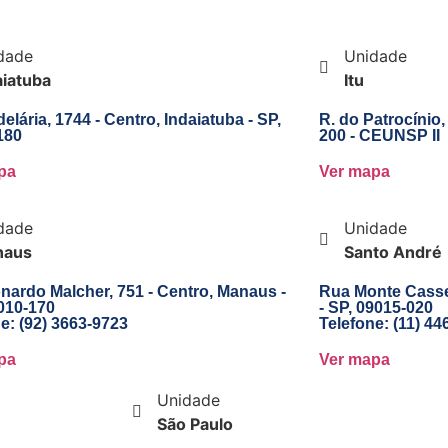
dade
Unidade
aiatuba
Itu
elária, 1744 - Centro, Indaiatuba - SP,
R. do Patrocínio, 
180
200 - CEUNSP II
pa
Ver mapa
dade
Unidade
naus
Santo André
nardo Malcher, 751 - Centro, Manaus -
Rua Monte Casser
010-170
- SP, 09015-020
e:
(92) 3663-9723
Telefone:
(11) 44
pa
Ver mapa
Unidade
São Paulo