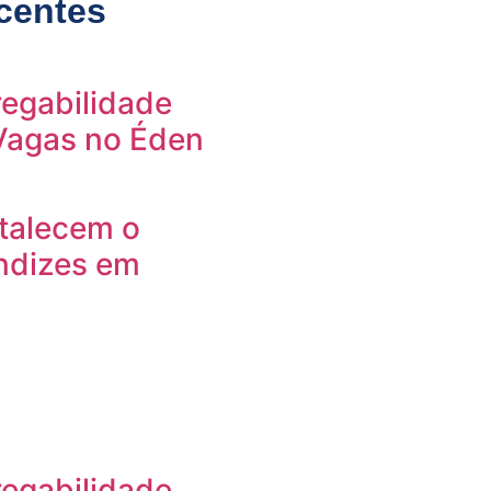
centes
egabilidade
 Vagas no Éden
rtalecem o
ndizes em
egabilidade