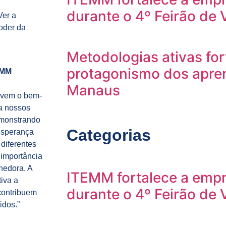
durante o 4º Feirão de
Ver a
oder da
Metodologias ativas fo
protagonismo dos apre
EMM
Manaus
movem o bem-
a nossos
emonstrando
Categorias
esperança
diferentes
 importância
hedora. A
ITEMM fortalece a empr
iva a
durante o 4º Feirão de
contribuem
idos.”