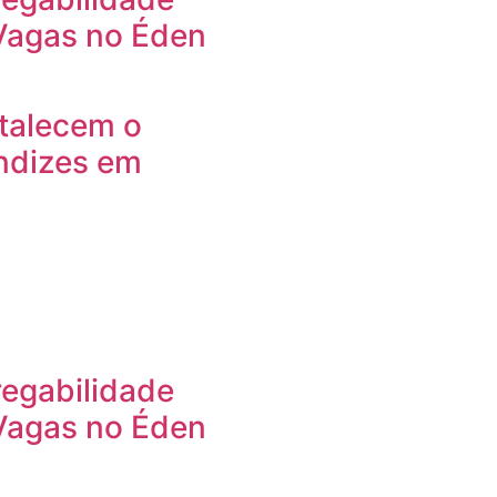
 Vagas no Éden
rtalecem o
ndizes em
egabilidade
 Vagas no Éden