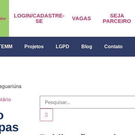
LOGIN/CADASTRE-
SEJA
VAGAS
dor
SE
PARCEIRO
ITEMM
Projetos
LGPD
Blog
Contato
aguariúna
tário
o
upas