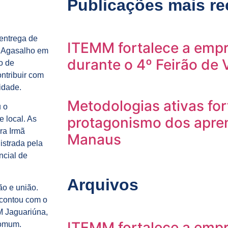
Publicações mais re
 entrega de
ITEMM fortalece a empr
o Agasalho em
durante o 4º Feirão de
o de
ontribuir com
idade.
Metodologias ativas fo
u o
protagonismo dos apre
 local. As
ra Irmã
Manaus
istrada pela
ncial de
Arquivos
o e união.
 contou com o
M Jaguariúna,
ITEMM fortalece a empr
comum.