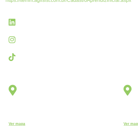
https://itemm.agilsist.com.br/CadastroAprendizInicial.aspx
Linkedin
linkedin.com/company/itemm
Instagram
instagram.com/itemm_instituto
TikTok
www.tiktok.com/@itemm_instituto
Unidade
Éden Sorocaba
Rua Miguel José Gimenez, 463 - Éden - Sorocaba -
R. Cand
São Paulo - CEP: - Éden, Sorocaba - SP, 18103-750
180
Ver mapa
Ver ma