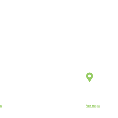
Unidade
Unidade
Indaiatuba
Itu
elária, 1744 - Centro, Indaiatuba - SP, 13330-
R. do Patrocínio, 7
CEUNSP II
pa
Ver mapa