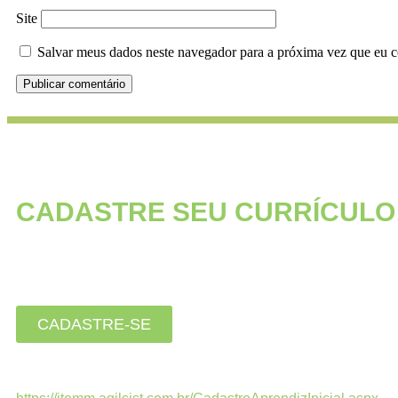
Site
Salvar meus dados neste navegador para a próxima vez que eu c
CADASTRE SEU CURRÍCULO
Está buscando seu primeiro empre
Inscreva-se agora, clique no botão 
CADASTRE-SE
Estamos recebendo currículos apenas pelo link: