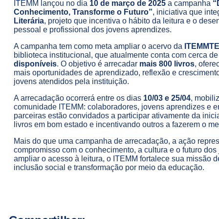
ITEMM lançou no dia
10 de março de 2025
a campanha
“
Conhecimento, Transforme o Futuro”
, iniciativa que int
Literária
, projeto que incentiva o hábito da leitura e o des
pessoal e profissional dos jovens aprendizes.
A campanha tem como meta ampliar o acervo da
ITEMMT
biblioteca institucional, que atualmente conta com cerca d
disponíveis
. O objetivo é arrecadar
mais 800 livros
, ofer
mais oportunidades de aprendizado, reflexão e cresciment
jovens atendidos pela instituição.
A arrecadação ocorrerá entre os dias
10/03 e 25/04
, mobili
comunidade ITEMM: colaboradores, jovens aprendizes e 
parceiras estão convidados a participar ativamente da inici
livros em bom estado e incentivando outros a fazerem o m
Mais do que uma campanha de arrecadação, a ação repre
compromisso com o conhecimento, a cultura e o futuro dos 
ampliar o acesso à leitura, o ITEMM fortalece sua missão 
inclusão social e transformação por meio da educação.