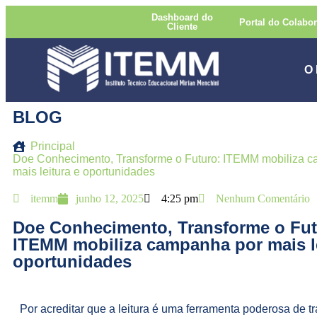
Dashboard do
Portal do Colabo
Cliente
O
BLOG
Principal
Doe Conhecimento, Transforme o Futuro: ITEMM mobiliza 
mais leitura e oportunidades
itemm
junho 12, 2025
4:25 pm
Nenhum Comentário
Doe Conhecimento, Transforme o Fut
ITEMM mobiliza campanha por mais le
oportunidades
Por acreditar que a leitura é uma ferramenta poderosa de t