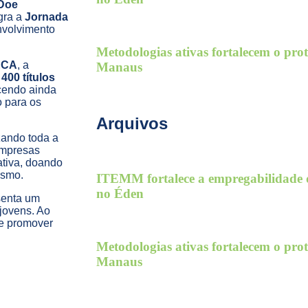
Doe
egra a
Jornada
envolvimento
Metodologias ativas fortalecem o pr
ECA
, a
Manaus
e
400 títulos
ecendo ainda
o para os
Arquivos
zando toda a
empresas
ativa, doando
esmo.
ITEMM fortalece a empregabilidade d
no Éden
senta um
jovens. Ao
de promover
Metodologias ativas fortalecem o pr
Manaus