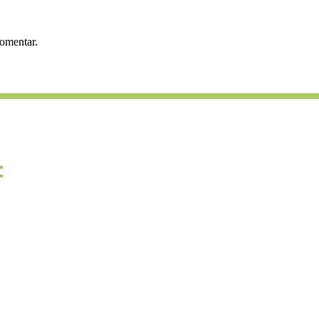
omentar.
:
go?
abaixo: