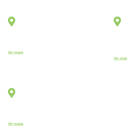
Unidade
Jaguariúna
R. Egas Bueno, 528 - Centro, Jaguariúna - SP, 13820-
Av. Le
000
69010-
Telefo
Ver mapa
Ver ma
Unidade
Sorocaba
R. Santa Clara, 320 - Centro, Sorocaba - SP, 18035-252
Telefone:
(15) 3327-4584
Ver mapa