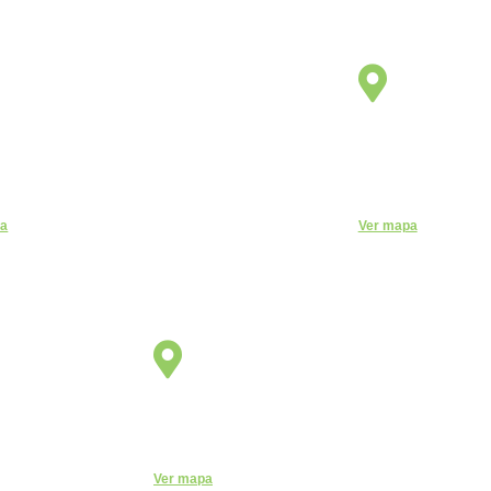
Unidade
Unidade
Manaus
Santo 
onardo Malcher, 751 - Centro, Manaus - AM,
Rua Monte Casseros
170
09015-020
ne:
(92) 3663-9723
Telefone:
(11) 44
pa
Ver mapa
Unidade
São Paulo
Rua Vergueiro, 2087 - 11° andar - Sala 1104 - V
000
Ver mapa