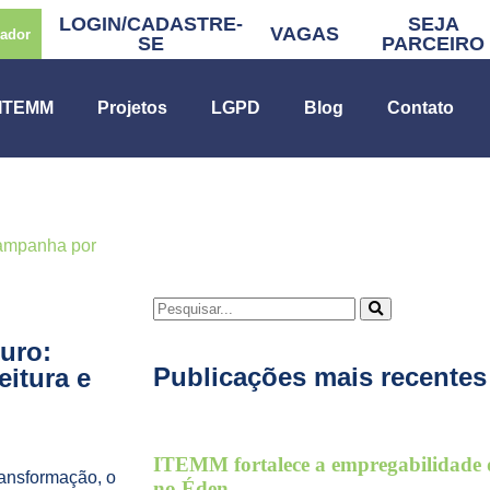
LOGIN/CADASTRE-
SEJA
VAGAS
rador
SE
PARCEIRO
 ITEMM
Projetos
LGPD
Blog
Contato
campanha por
uro:
Publicações mais recentes
itura e
ITEMM fortalece a empregabilidade d
ransformação, o
no Éden