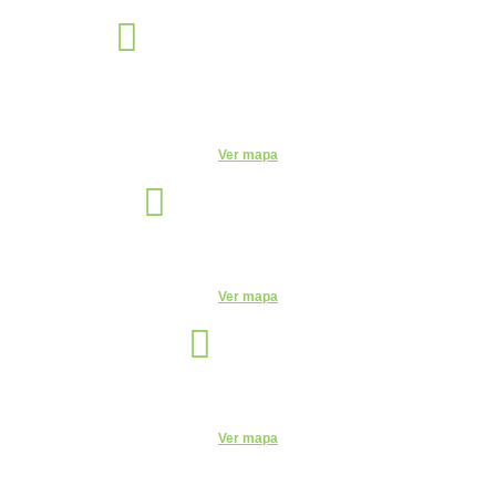
Éden Sorocaba
Unidade
Rua Miguel José Gimenez, 463 - Éden - Sorocaba - São Paulo -
CEP: - Éden, Sorocaba - SP, 18103-750
Ver mapa
Indaiatuba
Unidade
R. Candelária, 1744 - Centro, Indaiatuba - SP, 13330-180
Ver mapa
Itu
Unidade
R. do Patrocínio, 716 - Centro, Itu - SP, 13300-200 - CEUNSP II
Ver mapa