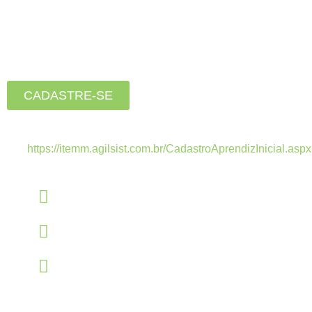
Está buscando seu primeiro
emprego?
Inscreva-se agora, clique
no botão abaixo:
CADASTRE-SE
Estamos recebendo currículos apenas pelo
link:
https://itemm.agilsist.com.br/CadastroAprendizInicial.aspx
Linkedin
linkedin.com/company/itemm
Instagram
instagram.com/itemm_instituto
TikTok
www.tiktok.com/@itemm_instituto