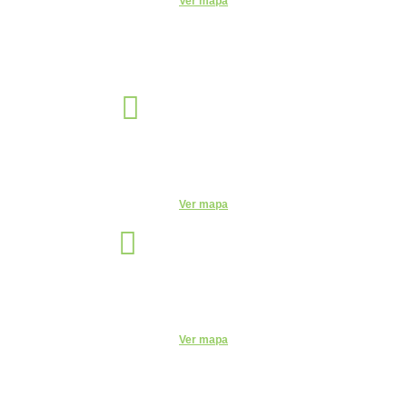
Ver mapa
Sorocaba
Unidade
R. Santa Clara, 320 - Centro, Sorocaba - SP, 18035-252
Telefone:
(15) 3327-4584
Ver mapa
São Paulo
Unidade
Rua Vergueiro, 2087 - 11° andar - Sala 1104 - Vila Mariana, São
Paulo - SP, 04101-000
Ver mapa