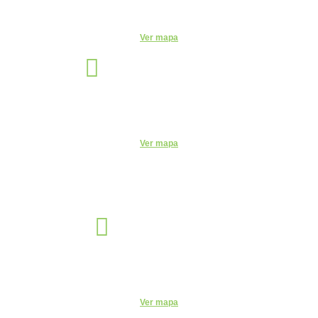
Telefone:
(92) 3663-9723
Ver mapa
Santo André
Unidade
Rua Monte Casseros, 72 - Centro, Santo André - SP, 09015-020
Telefone:
(11) 4469-6550
Ver mapa
Sorocaba
Unidade
R. Santa Clara, 320 - Centro, Sorocaba - SP, 18035-252
Telefone:
(15) 3327-4584
Ver mapa