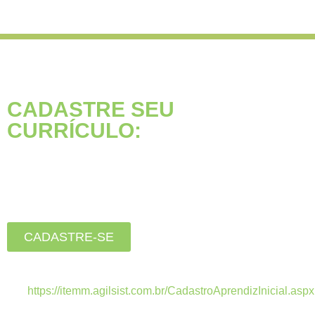
CADASTRE SEU
CURRÍCULO:
Está buscando seu primeiro
emprego?
Inscreva-se agora, clique
no botão abaixo:
CADASTRE-SE
Estamos recebendo currículos apenas pelo
link:
https://itemm.agilsist.com.br/CadastroAprendizInicial.aspx