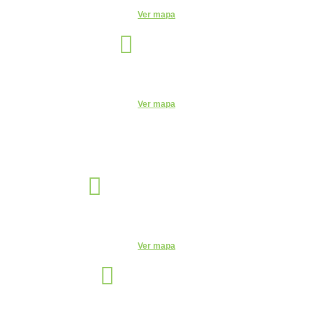
Ver mapa
Itu
Unidade
R. do Patrocínio, 716 - Centro, Itu - SP, 13300-200 - CEUNSP II
Ver mapa
Jaguariúna
Unidade
R. Egas Bueno, 528 - Centro, Jaguariúna - SP, 13820-000
Ver mapa
Manaus
Unidade
Av. Leonardo Malcher, 751 - Centro, Manaus - AM, 69010-170