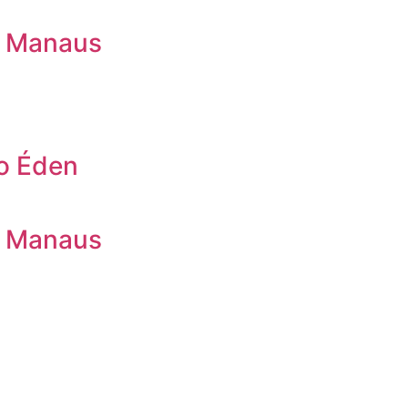
m Manaus
no Éden
m Manaus