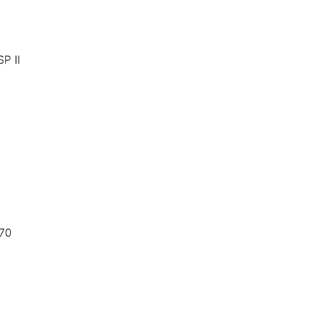
P II
170