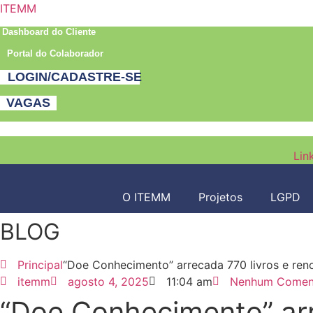
ITEMM
Dashboard do Cliente
Portal do Colaborador
LOGIN/CADASTRE-SE
VAGAS
Lin
O ITEMM
Projetos
LGPD
BLOG
Principal
“Doe Conhecimento” arrecada 770 livros e re
itemm
agosto 4, 2025
11:04 am
Nenhum Comen
“Doe Conhecimento” arr