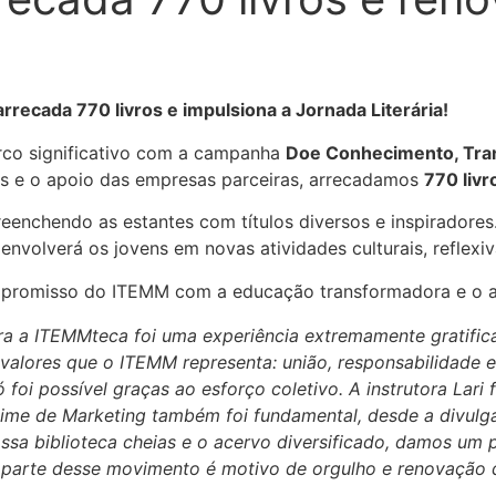
cada 770 livros e impulsiona a Jornada Literária!
rco significativo com a campanha
Doe Conhecimento, Tra
s e o apoio das empresas parceiras, arrecadamos
770 livr
nchendo as estantes com títulos diversos e inspiradores. E
envolverá os jovens em novas atividades culturais, reflexiv
ompromisso do ITEMM com a educação transformadora e o 
ra a ITEMMteca foi uma experiência extremamente gratific
 os valores que o ITEMM representa: união, responsabilida
 foi possível graças ao esforço coletivo. A instrutora Lari 
time de Marketing também foi fundamental, desde a divul
ssa biblioteca cheias e o acervo diversificado, damos um p
er parte desse movimento é motivo de orgulho e renovação 