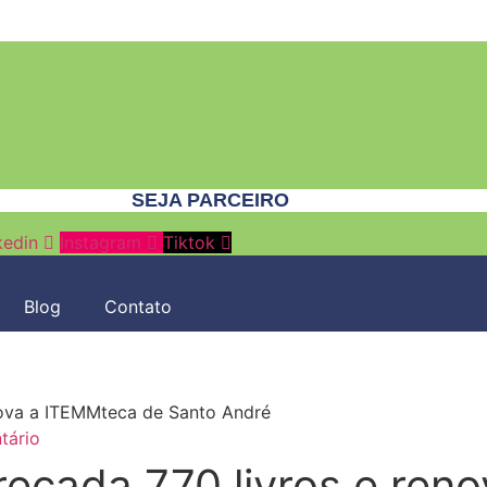
SEJA PARCEIRO
kedin
Instagram
Tiktok
Blog
Contato
nova a ITEMMteca de Santo André
tário
ecada 770 livros e ren