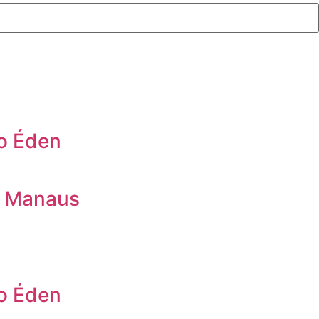
no Éden
m Manaus
no Éden