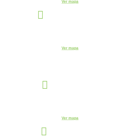
Ver mapa
Santo André
Unidade
Rua Monte Casseros, 72 - Centro, Santo André - SP, 09015-020
Telefone:
(11) 4469-6550
Ver mapa
Sorocaba
Unidade
R. Santa Clara, 320 - Centro, Sorocaba - SP, 18035-252
Telefone:
(15) 3327-4584
Ver mapa
São Paulo
Unidade