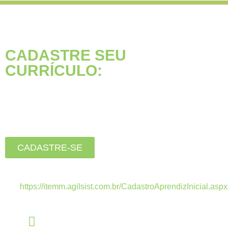
CADASTRE SEU
CURRÍCULO:
Está buscando seu primeiro
emprego?
Inscreva-se agora, clique
no botão abaixo:
CADASTRE-SE
Estamos recebendo currículos apenas pelo
link:
https://itemm.agilsist.com.br/CadastroAprendizInicial.aspx
Linkedin
linkedin.com/company/itemm