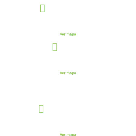
Indaiatuba
Unidade
R. Candelária, 1744 - Centro, Indaiatuba - SP, 13330-180
Ver mapa
Itu
Unidade
R. do Patrocínio, 716 - Centro, Itu - SP, 13300-200 - CEUNSP II
Ver mapa
Jaguariúna
Unidade
R. Egas Bueno, 528 - Centro, Jaguariúna - SP, 13820-000
Ver mapa