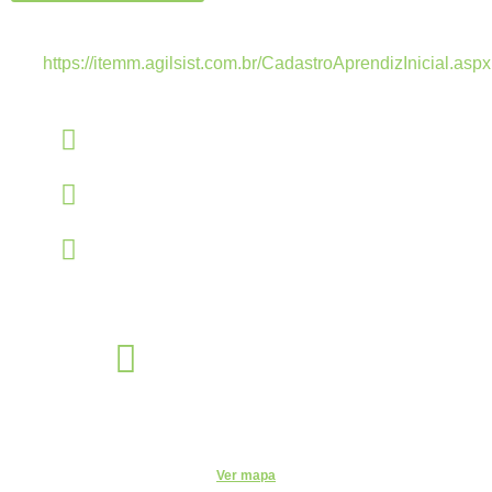
Estamos recebendo currículos apenas pelo
link:
https://itemm.agilsist.com.br/CadastroAprendizInicial.aspx
Linkedin
linkedin.com/company/itemm
Instagram
instagram.com/itemm_instituto
TikTok
www.tiktok.com/@itemm_instituto
Éden Sorocaba
Unidade
Rua Miguel José Gimenez, 463 - Éden - Sorocaba - São Paulo -
CEP: - Éden, Sorocaba - SP, 18103-750
Ver mapa