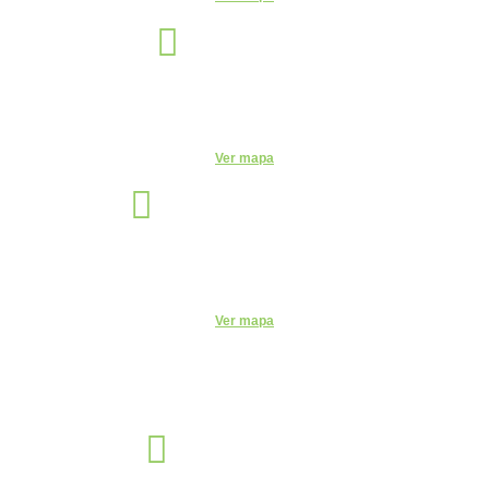
Manaus
Unidade
Av. Leonardo Malcher, 751 - Centro, Manaus - AM, 69010-170
Telefone:
(92) 3663-9723
Ver mapa
Santo André
Unidade
Rua Monte Casseros, 72 - Centro, Santo André - SP, 09015-020
Telefone:
(11) 4469-6550
Ver mapa
Sorocaba
Unidade