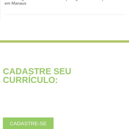
em Manaus
CADASTRE SEU
CURRÍCULO:
Está buscando seu primeiro
emprego?
Inscreva-se agora, clique
no botão abaixo:
CADASTRE-SE