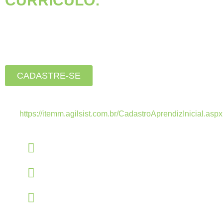
CURRÍCULO:
Está buscando seu primeiro
emprego?
Inscreva-se agora, clique
no botão abaixo:
CADASTRE-SE
Estamos recebendo currículos apenas pelo
link:
https://itemm.agilsist.com.br/CadastroAprendizInicial.aspx
Linkedin
linkedin.com/company/itemm
Instagram
instagram.com/itemm_instituto
TikTok
www.tiktok.com/@itemm_instituto