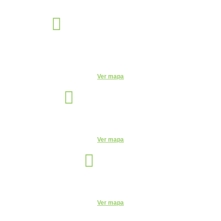
Éden Sorocaba
Unidade
Rua Miguel José Gimenez, 463 - Éden - Sorocaba - São Paulo -
CEP: - Éden, Sorocaba - SP, 18103-750
Ver mapa
Indaiatuba
Unidade
R. Candelária, 1744 - Centro, Indaiatuba - SP, 13330-180
Ver mapa
Itu
Unidade
R. do Patrocínio, 716 - Centro, Itu - SP, 13300-200 - CEUNSP II
Ver mapa