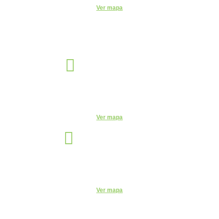
Ver mapa
Sorocaba
Unidade
R. Santa Clara, 320 - Centro, Sorocaba - SP, 18035-252
Telefone:
(15) 3327-4584
Ver mapa
São Paulo
Unidade
Rua Vergueiro, 2087 - 11° andar - Sala 1104 - Vila Mariana, São
Paulo - SP, 04101-000
Ver mapa