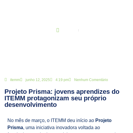
BLOG
Principal
Projeto Prisma: jovens aprendizes do ITEMM protagonizam seu
próprio desenvolvimento
itemm
junho 12, 2025
4:19 pm
Nenhum Comentário
Projeto Prisma: jovens aprendizes do
ITEMM protagonizam seu próprio
desenvolvimento
No mês de março, o ITEMM deu início ao
Projeto
Prisma
, uma iniciativa inovadora voltada ao