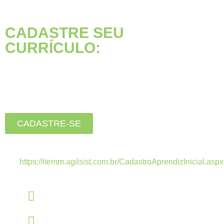
CADASTRE SEU
CURRÍCULO:
Está buscando seu primeiro
emprego?
Inscreva-se agora, clique
no botão abaixo:
CADASTRE-SE
Estamos recebendo currículos apenas pelo
link:
https://itemm.agilsist.com.br/CadastroAprendizInicial.aspx
Linkedin
linkedin.com/company/itemm
Instagram
instagram.com/itemm_instituto