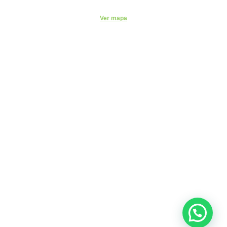
Ver mapa
Código de Ética do ITEMM
Políticas do ITEMM
Políticas de Privacidade
CNPJ: 23.499.413/0001-68
INSTITUTO TECNICO EDUCACIONAL MIRIAN
MENCHINI
R SANTA CLARA, 320 - CENTRO - SOROCABA - SP - CEP:
18.035-252
© 2023 - Todos os Direitos Reservados - ITEMM - Instituto
Técnico Educacional Mirian Menchini.