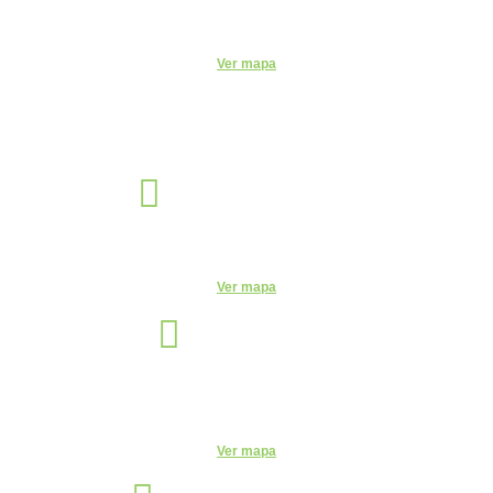
R. do Patrocínio, 716 - Centro, Itu - SP, 13300-200 - CEUNSP II
Ver mapa
Jaguariúna
Unidade
R. Egas Bueno, 528 - Centro, Jaguariúna - SP, 13820-000
Ver mapa
Manaus
Unidade
Av. Leonardo Malcher, 751 - Centro, Manaus - AM, 69010-170
Telefone:
(92) 3663-9723
Ver mapa