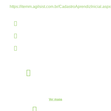
Estamos recebendo currículos apenas pelo
link:
https://itemm.agilsist.com.br/CadastroAprendizInicial.aspx
Linkedin
linkedin.com/company/itemm
Instagram
instagram.com/itemm_instituto
TikTok
www.tiktok.com/@itemm_instituto
Éden Sorocaba
Unidade
Rua Miguel José Gimenez, 463 - Éden - Sorocaba - São Paulo -
CEP: - Éden, Sorocaba - SP, 18103-750
Ver mapa
Indaiatuba
Unidade