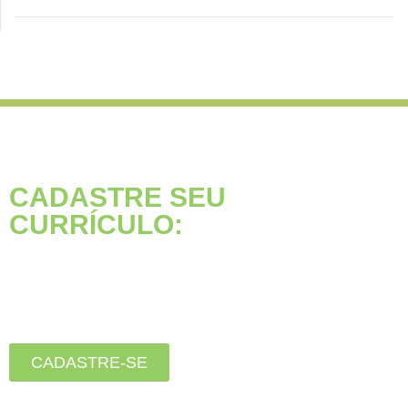
CADASTRE SEU
CURRÍCULO:
Está buscando seu primeiro
emprego?
Inscreva-se agora, clique
no botão abaixo:
CADASTRE-SE