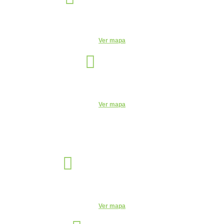
R. Candelária, 1744 - Centro, Indaiatuba - SP, 13330-180
Ver mapa
Itu
Unidade
R. do Patrocínio, 716 - Centro, Itu - SP, 13300-200 - CEUNSP II
Ver mapa
Jaguariúna
Unidade
R. Egas Bueno, 528 - Centro, Jaguariúna - SP, 13820-000
Ver mapa