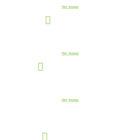
Ver mapa
Manaus
Unidade
Av. Leonardo Malcher, 751 - Centro, Manaus - AM, 69010-170
Telefone:
(92) 3663-9723
Ver mapa
Santo André
Unidade
Rua Monte Casseros, 72 - Centro, Santo André - SP, 09015-020
Telefone:
(11) 4469-6550
Ver mapa
Sorocaba
Unidade