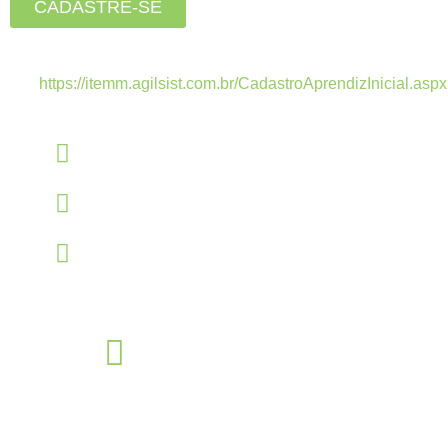
CADASTRE-SE
Estamos recebendo currículos apenas pelo
link:
https://itemm.agilsist.com.br/CadastroAprendizInicial.aspx
Linkedin
linkedin.com/company/itemm
Instagram
instagram.com/itemm_instituto
TikTok
www.tiktok.com/@itemm_instituto
Éden Sorocaba
Unidade
Rua Miguel José Gimenez, 463 - Éden - Sorocaba - São Paulo -
CEP: - Éden, Sorocaba - SP, 18103-750