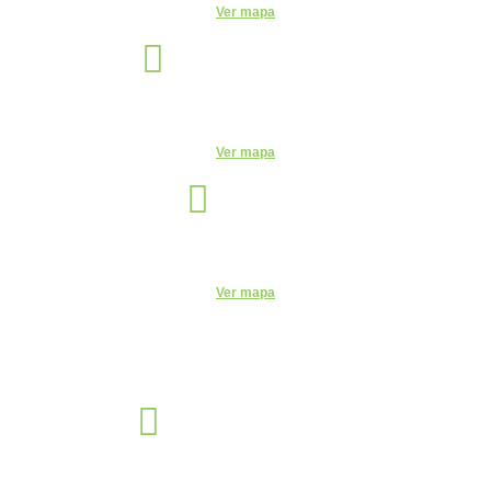
Ver mapa
Indaiatuba
Unidade
R. Candelária, 1744 - Centro, Indaiatuba - SP, 13330-180
Ver mapa
Itu
Unidade
R. do Patrocínio, 716 - Centro, Itu - SP, 13300-200 - CEUNSP II
Ver mapa
Jaguariúna
Unidade
R. Egas Bueno, 528 - Centro, Jaguariúna - SP, 13820-000