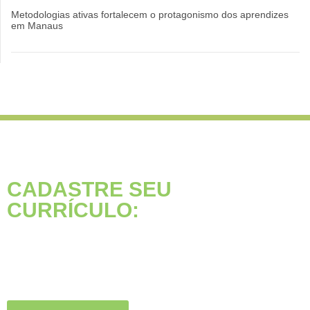
Metodologias ativas fortalecem o protagonismo dos aprendizes
em Manaus
CADASTRE SEU
CURRÍCULO:
Está buscando seu primeiro
emprego?
Inscreva-se agora, clique
no botão abaixo: