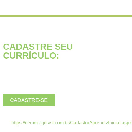
CADASTRE SEU
CURRÍCULO:
Está buscando seu primeiro
emprego?
Inscreva-se agora, clique
no botão abaixo:
CADASTRE-SE
Estamos recebendo currículos apenas pelo
link:
https://itemm.agilsist.com.br/CadastroAprendizInicial.aspx