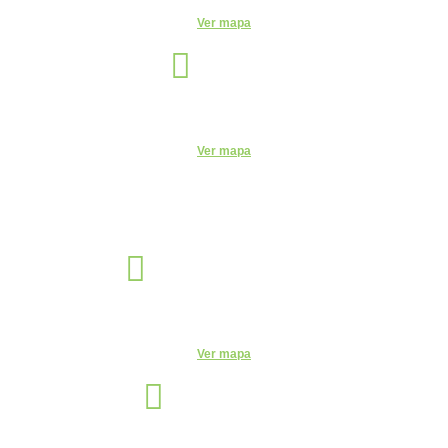
Ver mapa
Itu
Unidade
R. do Patrocínio, 716 - Centro, Itu - SP, 13300-200 - CEUNSP II
Ver mapa
Jaguariúna
Unidade
R. Egas Bueno, 528 - Centro, Jaguariúna - SP, 13820-000
Ver mapa
Manaus
Unidade
Av. Leonardo Malcher, 751 - Centro, Manaus - AM, 69010-170