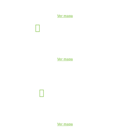
Telefone:
(92) 3663-9723
Ver mapa
Santo André
Unidade
Rua Monte Casseros, 72 - Centro, Santo André - SP, 09015-020
Telefone:
(11) 4469-6550
Ver mapa
Sorocaba
Unidade
R. Santa Clara, 320 - Centro, Sorocaba - SP, 18035-252
Telefone:
(15) 3327-4584
Ver mapa