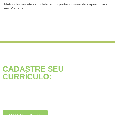
Metodologias ativas fortalecem o protagonismo dos aprendizes
em Manaus
CADASTRE SEU
CURRÍCULO:
Está buscando seu primeiro
emprego?
Inscreva-se agora, clique
no botão abaixo: