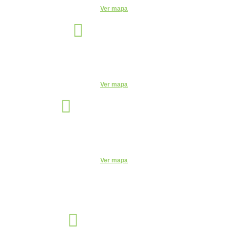
Ver mapa
Manaus
Unidade
Av. Leonardo Malcher, 751 - Centro, Manaus - AM, 69010-170
Telefone:
(92) 3663-9723
Ver mapa
Santo André
Unidade
Rua Monte Casseros, 72 - Centro, Santo André - SP, 09015-020
Telefone:
(11) 4469-6550
Ver mapa
Sorocaba
Unidade