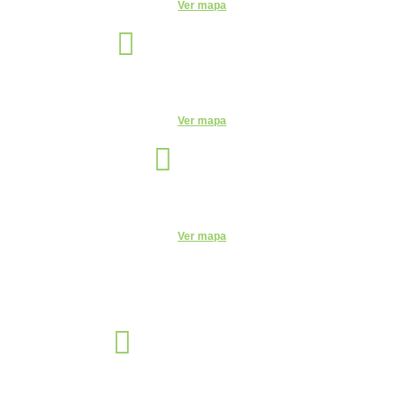
Ver mapa
Indaiatuba
Unidade
R. Candelária, 1744 - Centro, Indaiatuba - SP, 13330-180
Ver mapa
Itu
Unidade
R. do Patrocínio, 716 - Centro, Itu - SP, 13300-200 - CEUNSP II
Ver mapa
Jaguariúna
Unidade
R. Egas Bueno, 528 - Centro, Jaguariúna - SP, 13820-000