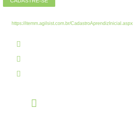
CADASTRE-SE
Estamos recebendo currículos apenas pelo
link:
https://itemm.agilsist.com.br/CadastroAprendizInicial.aspx
Linkedin
linkedin.com/company/itemm
Instagram
instagram.com/itemm_instituto
TikTok
www.tiktok.com/@itemm_instituto
Éden Sorocaba
Unidade
Rua Miguel José Gimenez, 463 - Éden - Sorocaba - São Paulo -
CEP: - Éden, Sorocaba - SP, 18103-750