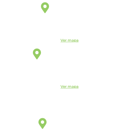
Manaus
Unidade
Av. Leonardo Malcher, 751 - Centro, Manaus - AM, 69010-
170
Telefone:
(92) 3663-9723
Ver mapa
Santo André
Unidade
Rua Monte Casseros, 72 - Centro, Santo André - SP, 09015-
020
Telefone:
(11) 4469-6550
Ver mapa
Sorocaba
Unidade
R. Santa Clara, 320 - Centro, Sorocaba - SP, 18035-252