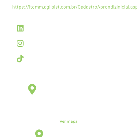
link:
https://itemm.agilsist.com.br/CadastroAprendizInicial.as
Linkedin
linkedin.com/company/itemm
Instagram
instagram.com/itemm_instituto
TikTok
www.tiktok.com/@itemm_instituto
Éden Sorocaba
Unidade
Rua Miguel José Gimenez, 463 - Éden - Sorocaba - São
Paulo - CEP: - Éden, Sorocaba - SP, 18103-750
Ver mapa
Indaiatuba
Unidade