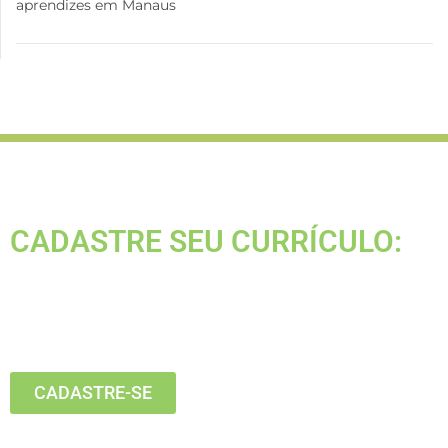
aprendizes em Manaus
CADASTRE SEU CURRÍCULO:
Está buscando seu primeiro emprego?
Inscreva-se agora, clique no botão
abaixo:
CADASTRE-SE
Estamos recebendo currículos apenas pelo