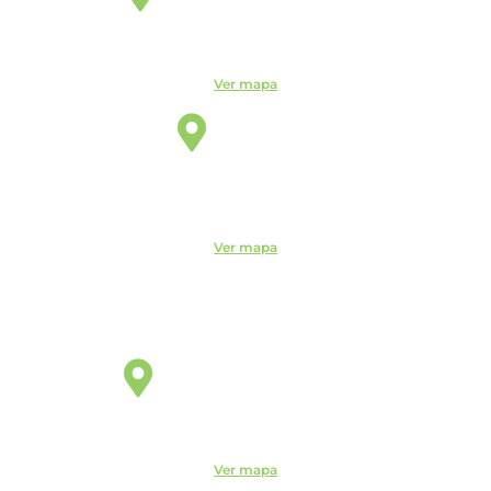
R. Candelária, 1744 - Centro, Indaiatuba - SP, 13330-180
Ver mapa
Itu
Unidade
R. do Patrocínio, 716 - Centro, Itu - SP, 13300-200 -
CEUNSP II
Ver mapa
Jaguariúna
Unidade
R. Egas Bueno, 528 - Centro, Jaguariúna - SP, 13820-000
Ver mapa