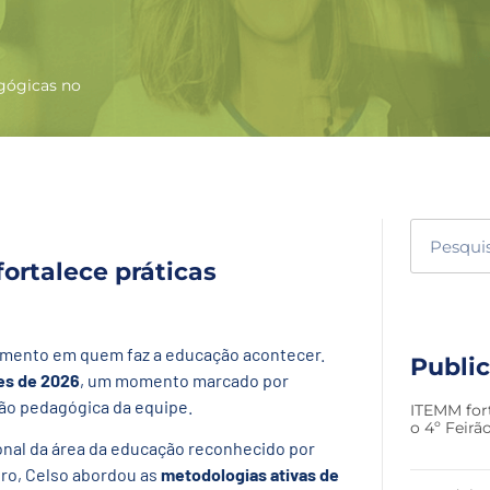
agógicas no
fortalece práticas
timento em quem faz a educação acontecer.
Publi
res de 2026
, um momento marcado por
ção pedagógica da equipe.
ITEMM for
o 4º Feir
ional da área da educação reconhecido por
tro, Celso abordou as
metodologias ativas de