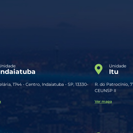
Unidade
Unidade
Indaiatuba
Itu
lária, 1744 - Centro, Indaiatuba - SP, 13330-
R. do Patrocínio, 7
CEUNSP II
a
Ver mapa