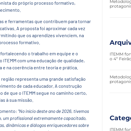
Metodolog
onista do próprio processo formativo,
protagoni
hecimento.
as e ferramentas que contribuem para tornar
cativas. A proposta foi aproximar cada vez
rmitindo que os aprendizes vivenciem, na
Arqui
 processo formativo.
fortalecendo o trabalho em equipe e o
ITEMM for
o 4º Feir
do ITEMM com uma educação de qualidade,
 na coerência entre teoria e prática.
Metodolog
e região representa uma grande satisfação
protagoni
olvimento de cada educador. A construção
ção de que o ITEMM segue no caminho certo,
das à sua missão.
 momento:
“No início deste ano de 2026, tivemos
Categ
so, um profissional extremamente capacitado,
as, dinâmicas e diálogos enriquecedores sobre
ITEMM for