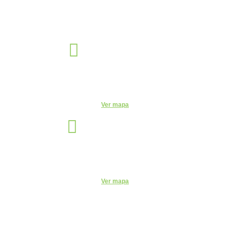
Sorocaba
Unidade
R. Santa Clara, 320 - Centro, Sorocaba - SP, 18035-252
Telefone:
(15) 3327-4584
Ver mapa
São Paulo
Unidade
Rua Vergueiro, 2087 - 11° andar - Sala 1104 - Vila Mariana, São
Paulo - SP, 04101-000
Ver mapa