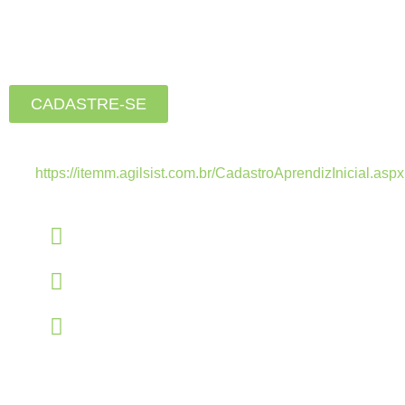
Está buscando seu primeiro
emprego?
Inscreva-se agora, clique
no botão abaixo:
CADASTRE-SE
Estamos recebendo currículos apenas pelo
link:
https://itemm.agilsist.com.br/CadastroAprendizInicial.aspx
Linkedin
linkedin.com/company/itemm
Instagram
instagram.com/itemm_instituto
TikTok
www.tiktok.com/@itemm_instituto