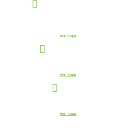
Éden Sorocaba
Unidade
Rua Miguel José Gimenez, 463 - Éden - Sorocaba - São Paulo -
CEP: - Éden, Sorocaba - SP, 18103-750
Ver mapa
Indaiatuba
Unidade
R. Candelária, 1744 - Centro, Indaiatuba - SP, 13330-180
Ver mapa
Itu
Unidade
R. do Patrocínio, 716 - Centro, Itu - SP, 13300-200 - CEUNSP II
Ver mapa