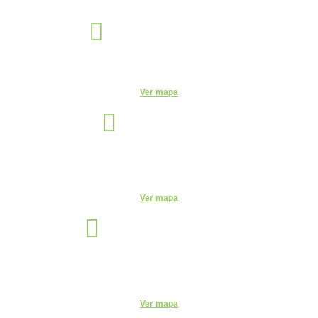
Jaguariúna
Unidade
R. Egas Bueno, 528 - Centro, Jaguariúna - SP, 13820-000
Ver mapa
Manaus
Unidade
Av. Leonardo Malcher, 751 - Centro, Manaus - AM, 69010-170
Telefone:
(92) 3663-9723
Ver mapa
Santo André
Unidade
Rua Monte Casseros, 72 - Centro, Santo André - SP, 09015-020
Telefone:
(11) 4469-6550
Ver mapa