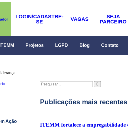
LOGIN/CADASTRE-
SEJA
VAGAS
rador
SE
PARCEIRO
 ITEMM
Projetos
LGPD
Blog
Contato
Liderança
rio
Publicações mais recentes
 em Ação
ITEMM fortalece a empregabilidade d