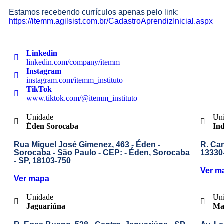
Estamos recebendo currículos apenas pelo link:
https://itemm.agilsist.com.br/CadastroAprendizInicial.aspx
Linkedin
linkedin.com/company/itemm
Instagram
instagram.com/itemm_instituto
TikTok
www.tiktok.com/@itemm_instituto
Unidade
Un
Éden Sorocaba
In
Rua Miguel José Gimenez, 463 - Éden -
R. Can
Sorocaba - São Paulo - CEP: - Éden, Sorocaba
13330
- SP, 18103-750
Ver m
Ver mapa
Unidade
Un
Jaguariúna
Ma