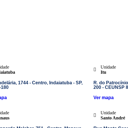
idade
Unidade
daiatuba
Itu
delária, 1744 - Centro, Indaiatuba - SP,
R. do Patrocínio,
-180
200 - CEUNSP II
apa
Ver mapa
idade
Unidade
naus
Santo André