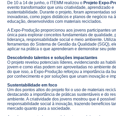
De 10 a 14 de junho, o ITEMM realizou o
Projeto Expo-P
evento transformador que uniu criatividade, aprendizado e
sustentabilidade. Durante o projeto, foram apresentadas s
inovadoras, como jogos didáticos e planos de negócio na 
educação, desenvolvidos com materiais reciclados.
A Expo-Produção proporcionou aos jovens participantes u
única para explorar conceitos fundamentais de qualidade, 
liderança, responsabilidade social e meio ambiente. Utiliz
ferramentas do Sistema de Gestão da Qualidade (SGQ), e
aplicar na prática o que aprenderam e demonstrar seu poten
Descobrindo talentos e soluções impactantes
O projeto revelou potenciais líderes, evidenciando as habi
jovem e como elas podem ser aproveitadas no ambiente de
do que isso, a Expo-Produção reforçou a importância da b
por conhecimento e por soluções que unam inovação e impa
Sustentabilidade em foco
Um dos pontos altos do projeto foi o uso de materiais recic
destacando a importância de práticas sustentáveis e do re
ambiente. A criatividade dos jovens mostrou que é possível 
responsabilidade social à inovação, trazendo benefícios ta
mercado quanto para a sociedade.