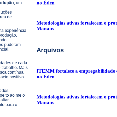
no Éden
rodução
, um
oluções
área de
Metodologias ativas fortalecem o pr
Manaus
ma experiência
produção,
ando
les puderam
Arquivos
cial.
lidades de cada
 trabalho. Mais
ITEMM fortalece a empregabilidade d
usca contínua
no Éden
cto positivo.
lados,
speito ao meio
Metodologias ativas fortalecem o pr
aliar
Manaus
nto para o