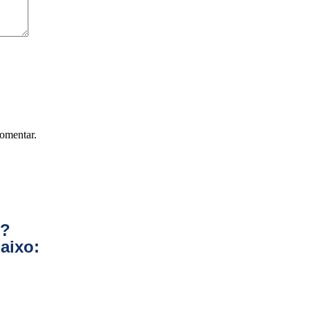
omentar.
o?
aixo: