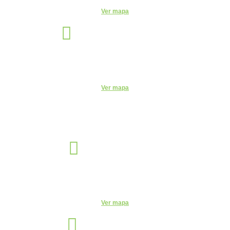
Ver mapa
Santo André
Unidade
Rua Monte Casseros, 72 - Centro, Santo André - SP, 09015-020
Telefone:
(11) 4469-6550
Ver mapa
Sorocaba
Unidade
R. Santa Clara, 320 - Centro, Sorocaba - SP, 18035-252
Telefone:
(15) 3327-4584
Ver mapa
São Paulo
Unidade