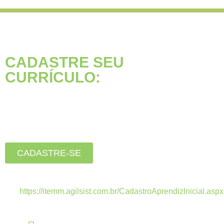
CADASTRE SEU
CURRÍCULO:
Está buscando seu primeiro
emprego?
Inscreva-se agora, clique
no botão abaixo:
CADASTRE-SE
Estamos recebendo currículos apenas pelo
link:
https://itemm.agilsist.com.br/CadastroAprendizInicial.aspx