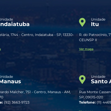
Unidade
Unidade
Indaiatuba
Itu
lária, 1744 - Centro, Indaiatuba - SP, 13330-
R. do Patrocínio, 7
CEUNSP II
a
Ver mapa
Unidade
Unidade
Manaus
Santo 
nardo Malcher, 751 - Centro, Manaus - AM,
Rua Monte Casseros
70
SP, 09015-020
e:
(92) 3663-9723
Telefone:
(11) 446