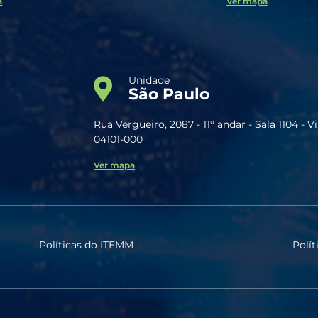
a
Ver mapa
Unidade
São Paulo
Rua Vergueiro, 2087 - 11° andar - Sala 1104 - V
04101-000
Ver mapa
Políticas do ITEMM
Polít