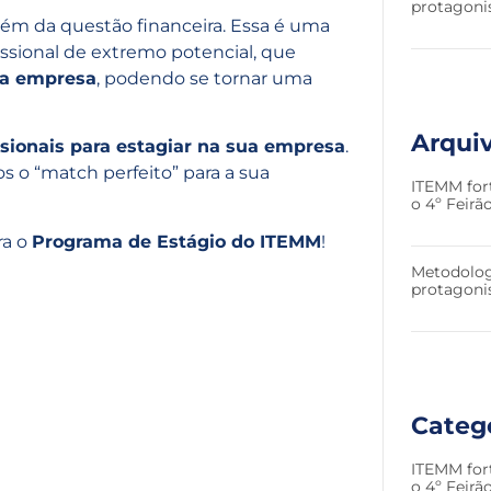
protagoni
lém da questão financeira. Essa é uma
sional de extremo potencial, que
 da empresa
, podendo se tornar uma
Arqui
sionais para estagiar na sua empresa
.
s o “match perfeito” para a sua
ITEMM for
o 4º Feir
ra o
Programa de Estágio do ITEMM
!
Metodolog
protagoni
Categ
ITEMM for
o 4º Feir