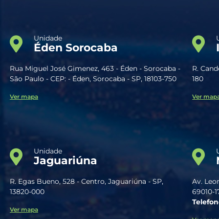
Unidade
Éden Sorocaba
Rua Miguel José Gimenez, 463 - Éden - Sorocaba -
R. Cande
São Paulo - CEP: - Éden, Sorocaba - SP, 18103-750
180
Ver mapa
Ver map
Unidade
Jaguariúna
R. Egas Bueno, 528 - Centro, Jaguariúna - SP,
Av. Leo
13820-000
69010-1
Telefon
Ver mapa