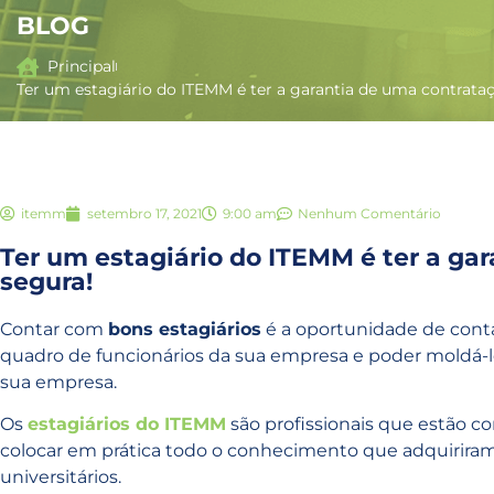
BLOG
Principal
Ter um estagiário do ITEMM é ter a garantia de uma contrata
itemm
setembro 17, 2021
9:00 am
Nenhum Comentário
Ter um estagiário do ITEMM é ter a ga
segura!
Contar com
bons estagiários
é a oportunidade de conta
quadro de funcionários da sua empresa e poder moldá-lo
sua empresa.
Os
estagiários do ITEMM
são profissionais que estão c
colocar em prática todo o conhecimento que adquirira
universitários.