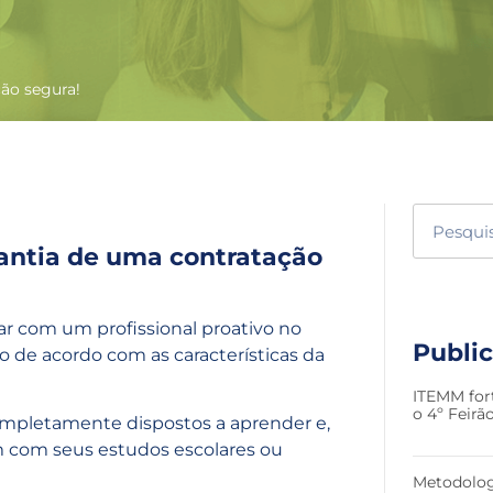
ção segura!
rantia de uma contratação
r com um profissional proativo no
Publi
 de acordo com as características da
ITEMM for
o 4º Feir
ompletamente dispostos a aprender e,
m com seus estudos escolares ou
Metodolog