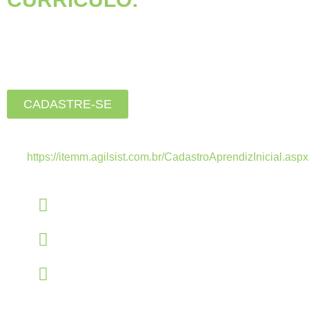
Está buscando seu primeiro
emprego?
Inscreva-se agora, clique
no botão abaixo:
CADASTRE-SE
Estamos recebendo currículos apenas pelo
link:
https://itemm.agilsist.com.br/CadastroAprendizInicial.aspx
Linkedin
linkedin.com/company/itemm
Instagram
instagram.com/itemm_instituto
TikTok
www.tiktok.com/@itemm_instituto