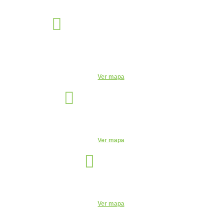
Éden Sorocaba
Unidade
Rua Miguel José Gimenez, 463 - Éden - Sorocaba - São Paulo -
CEP: - Éden, Sorocaba - SP, 18103-750
Ver mapa
Indaiatuba
Unidade
R. Candelária, 1744 - Centro, Indaiatuba - SP, 13330-180
Ver mapa
Itu
Unidade
R. do Patrocínio, 716 - Centro, Itu - SP, 13300-200 - CEUNSP II
Ver mapa