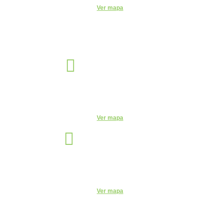
Ver mapa
Sorocaba
Unidade
R. Santa Clara, 320 - Centro, Sorocaba - SP, 18035-252
Telefone:
(15) 3327-4584
Ver mapa
São Paulo
Unidade
Rua Vergueiro, 2087 - 11° andar - Sala 1104 - Vila Mariana, São
Paulo - SP, 04101-000
Ver mapa