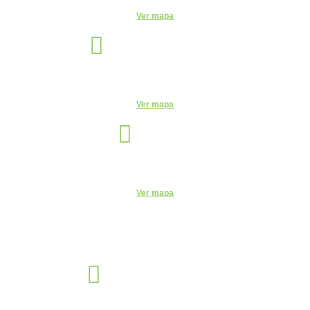
Ver mapa
Indaiatuba
Unidade
R. Candelária, 1744 - Centro, Indaiatuba - SP, 13330-180
Ver mapa
Itu
Unidade
R. do Patrocínio, 716 - Centro, Itu - SP, 13300-200 - CEUNSP II
Ver mapa
Jaguariúna
Unidade
R. Egas Bueno, 528 - Centro, Jaguariúna - SP, 13820-000