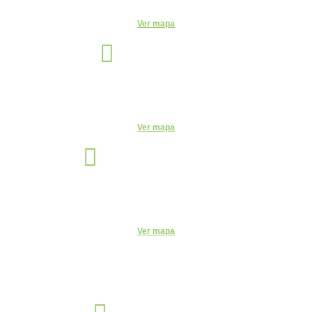
Ver mapa
Manaus
Unidade
Av. Leonardo Malcher, 751 - Centro, Manaus - AM, 69010-170
Telefone:
(92) 3663-9723
Ver mapa
Santo André
Unidade
Rua Monte Casseros, 72 - Centro, Santo André - SP, 09015-020
Telefone:
(11) 4469-6550
Ver mapa