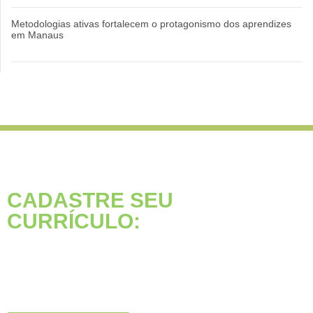
Metodologias ativas fortalecem o protagonismo dos aprendizes
em Manaus
CADASTRE SEU
CURRÍCULO:
Está buscando seu primeiro
emprego?
Inscreva-se agora, clique
no botão abaixo: