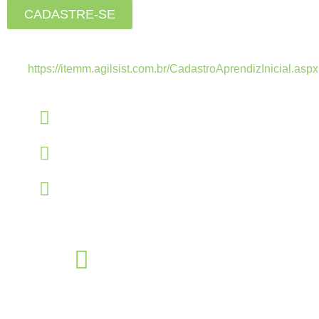
CADASTRE-SE
Estamos recebendo currículos apenas pelo
link:
https://itemm.agilsist.com.br/CadastroAprendizInicial.aspx
Linkedin
linkedin.com/company/itemm
Instagram
instagram.com/itemm_instituto
TikTok
www.tiktok.com/@itemm_instituto
Éden Sorocaba
Unidade
Rua Miguel José Gimenez, 463 - Éden - Sorocaba - São Paulo -
CEP: - Éden, Sorocaba - SP, 18103-750