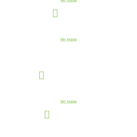
Ver mapa
Itu
Unidade
R. do Patrocínio, 716 - Centro, Itu - SP, 13300-200 - CEUNSP II
Ver mapa
Jaguariúna
Unidade
R. Egas Bueno, 528 - Centro, Jaguariúna - SP, 13820-000
Ver mapa
Manaus
Unidade
Av. Leonardo Malcher, 751 - Centro, Manaus - AM, 69010-170
Telefone:
(92) 3663-9723