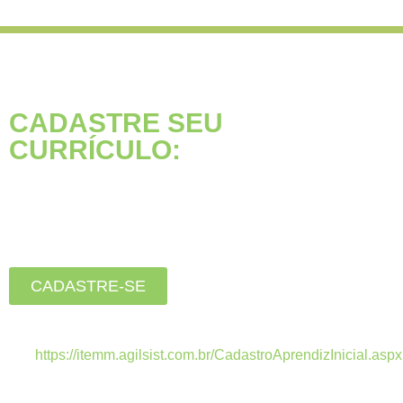
CADASTRE SEU
CURRÍCULO:
Está buscando seu primeiro
emprego?
Inscreva-se agora, clique
no botão abaixo:
CADASTRE-SE
Estamos recebendo currículos apenas pelo
link:
https://itemm.agilsist.com.br/CadastroAprendizInicial.aspx