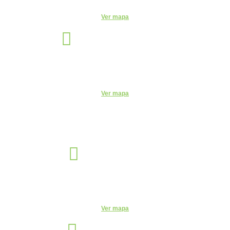
Ver mapa
Santo André
Unidade
Rua Monte Casseros, 72 - Centro, Santo André - SP, 09015-020
Telefone:
(11) 4469-6550
Ver mapa
Sorocaba
Unidade
R. Santa Clara, 320 - Centro, Sorocaba - SP, 18035-252
Telefone:
(15) 3327-4584
Ver mapa